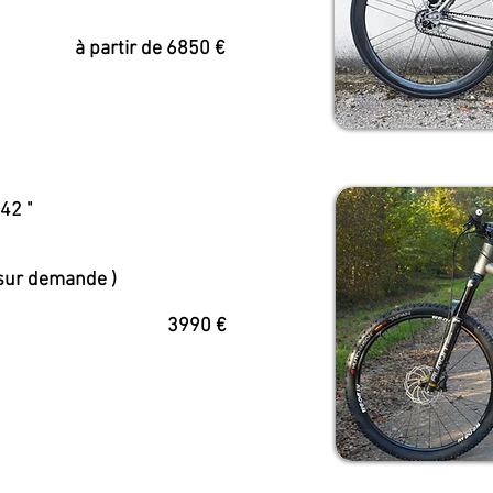
 de 6850 €
42 "
e sur demande )
90 €