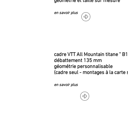
géométrie et taille sur mesure
à partir
en savoir plus
cadre VTT All Mountain titane " B1
débattement 135 mm
géométrie personnalisable
(cadre seul - montages à la cart
39
en savoir plus