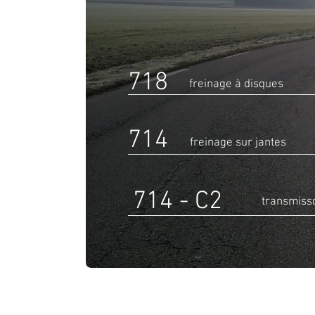
718
freinage à disques
714
freinage sur jantes
714 - C2
transmisso