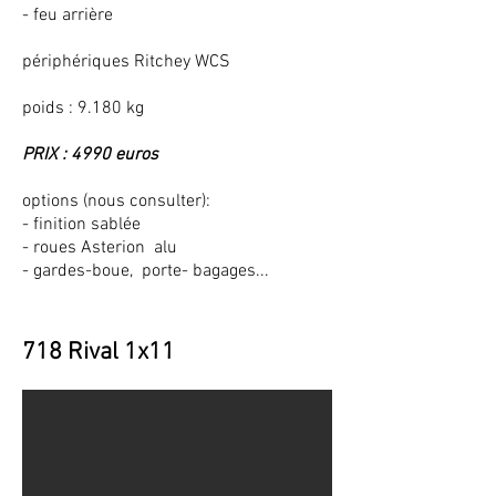
- feu arrière
périphériques Ritchey WCS
poids : 9.180 kg
PRIX : 4990 euros
options (nous consulter):
- finition sablée
- roues Asterion alu
- gardes-boue, porte- bagages...
CURVE 718 Ti - Rival 1
718 Rival 1x11
taille présentée XL