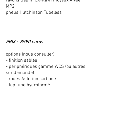
rayons Sapim CX-Rayn moyeux Aivee
MP2
pneus Hutchinson Tubeless
PRIX : 3990 euros
options (nous consulter):
- finition sablée
- périphériques gamme WCS (ou autres
sur demande)
- roues Asterion carbone
- top tube hydroformé
CURVE 718 Ultegra
718 Parlee/Ultegra