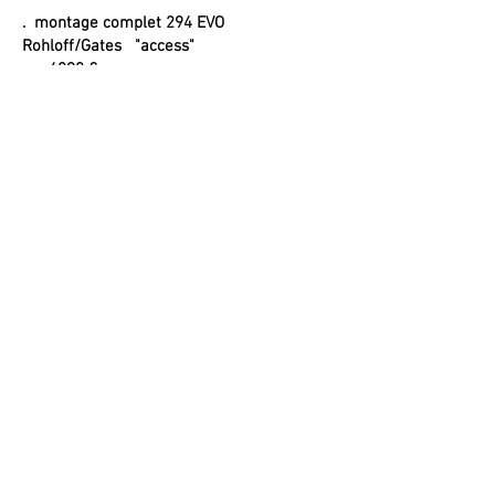
. montage complet 294 EVO
Rohloff/Gates "access"
4890 €
cadre sur mesure 294 Evo SS
fourche SR Suntour Epixon 100 pivot
conique
moyeu Rohloff 14 vitesses et courroie
Gates CDX
jantes DT Swiss X392 - pneus Michelin
périphériques Ritchey Comp ou Pro LT au
choix