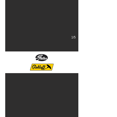
1/5
CURVE CrossOver Gravel Di2
cadre titane sur mesure, Alfine Di2, courroie