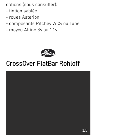
options (nous consulter):
- fintion sablée
- roues Asterion
- composants Ritchey WCS ou Tune
- moyeu Alfine 8v ou 11v
Curve CrossOver Flat bar
CrossOver FlatBar Rohloff
1/5