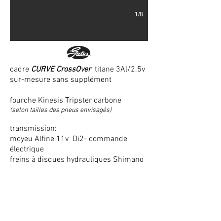
1/8
cadre
CURVE CrossOver
titane 3Al/2.5v
sur-mesure sans supplément
fourche Kinesis Tripster carbone
(selon tailles des pneus envisagés)
transmission:
moyeu Alfine 11v Di2- commande
électrique
freins à disques hydrauliques Shimano
pédalier Alfine
jantes DT Swiss R460
pneus G-One All Round tubeless