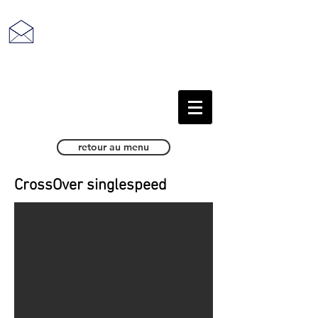
retour au sommaire
retour au menu
CrossOver single speed
CrossOver singlespeed