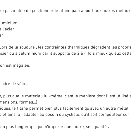
re pas inutile de positionner le titane par rapport aux autres métaux
:
’aluminium
 l’acier
er
 Lors de la soudure , les contraintes thermiques dégradent les proprié
’acier ou à l’aluminium car il supporte de 2 à 4 fois mieux qu’eux cett
ion est inégalée.
transmissio
 cadre de vélo…
e, plus que le matériau lui-même, c’est la manière dont il est utilisé e
mensions, formes…)
ques, le titane permet bien plus facilement qu’avec un autre métal,
t ainsi à l’adapter au besoin du cycliste, qu’il soit compétiteur sur r
ien plus longtemps que n’importe quel autre, ses qualités.