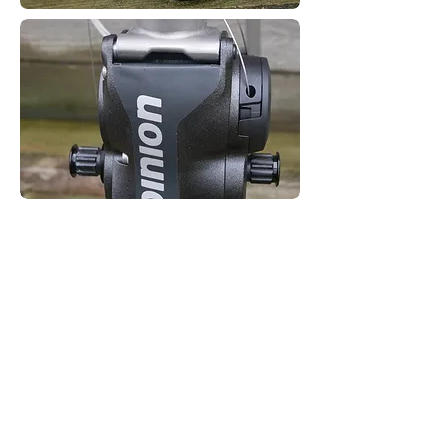
cadre VTT 29' titane 3AL/2.5v
- passage interne des gaines