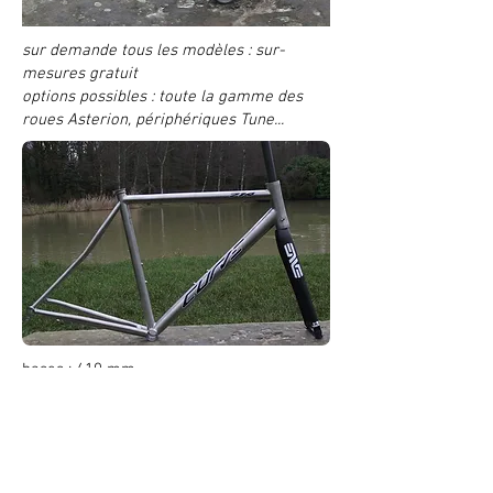
sur demande tous les modèles : sur-
mesures gratuit
options possibles : toute la gamme des
roues Asterion, périphériques Tune...
bases : 410 mm
douille de direction conique
boitier BSA
passages internes /externes / Di2 au choix
existe avec tige de selle intégrée (ISP)